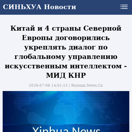
СИНЬХУА Новости
СИНЬХУА Новости
Китай и 4 страны Северной
Европы договорились
укреплять диалог по
глобальному управлению
искусственным интеллектом -
МИД КНР
2026-07-08 14:01:15丨
Russian.News.Cn