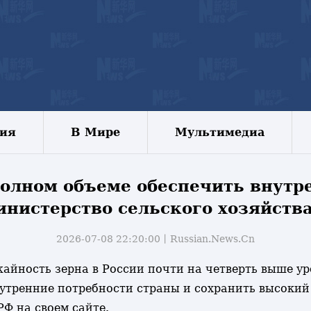
зия
В Мире
Мультимедиа
полном объеме обеспечить внутре
инистерство сельского хозяйств
2026-07-08 22:20:00丨
Russian.News.Cn
ожайность зерна в России почти на четверть выше 
нутренние потребности страны и сохранить высокий
РФ на своем сайте.