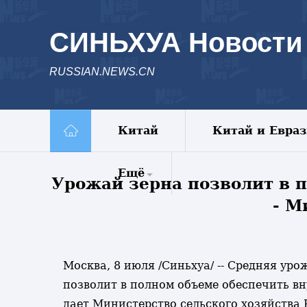
СИНЬХУА Новости
RUSSIAN.NEWS.CN
Китай
Китай и Евра
Ещё
Урожай зерна позволит в 
- М
Комментарии
Еженедельник
Видео
Фото
Москва, 8 июля /Синьхуа/ -- Средняя ур
Спецрепортажи
позволит в полном объеме обеспечить в
Пояс и путь
дает Министерство сельского хозяйства 