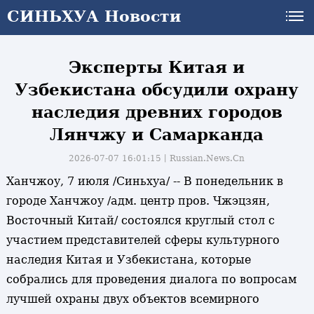
СИНЬХУА Новости
СИНЬХУА Новости
Эксперты Китая и
Узбекистана обсудили охрану
наследия древних городов
Лянчжу и Самарканда
2026-07-07 16:01:15丨
Russian.News.Cn
Ханчжоу, 7 июля /Синьхуа/ -- В понедельник в
городе Ханчжоу /адм. центр пров. Чжэцзян,
Восточный Китай/ состоялся круглый стол с
участием представителей сферы культурного
наследия Китая и Узбекистана, которые
собрались для проведения диалога по вопросам
лучшей охраны двух объектов всемирного