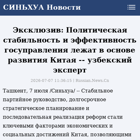
СИНЬХУА Новости
СИНЬХУА Новости
Эксклюзив: Политическая
стабильность и эффективность
госуправления лежат в основе
развития Китая -- узбекский
эксперт
2026-07-07 11:36:15丨
Russian.News.Cn
Ташкент, 7 июля /Синьхуа/ -- Стабильное
партийное руководство, долгосрочное
стратегическое планирование и
последовательная реализация реформ стали
ключевыми факторами экономических и
социальных достижений Китая, позволяющими