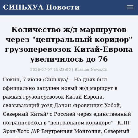
СИНЬХУА Новости
СИНЬХУА Новости
Количество ж/д маршрутов
через "центральный коридор"
грузоперевозок Китай-Европа
увеличилось до 76
2026-07-07 15:23:00丨
Russian.News.Cn
Пекин, 7 июля /Синьхуа/ -- На днях был
официально запущен новый ж/д маршрут в
рамках грузоперевозок Китай-Европа,
связывающий уезд Дачан /провинция Хэбэй,
Северный Китай/ с Россией через единственный
погранпереход в "центральном коридоре" - КПП
Эрэн-Хото /АР Внутренняя Монголия, Северный