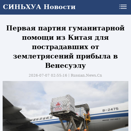
СИНЬХУА Новости
СИНЬХУА Новости
Первая партия гуманитарной
помощи из Китая для
пострадавших от
землетрясений прибыла в
Венесуэлу
2026-07-07 02:55:16丨
Russian.News.Cn