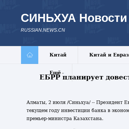
СИНЬХУА Новости
RUSSIAN.NEWS.CN
Китай
Китай и Евра
Ещё
ЕБРР планирует довест
Комментарии
Еженедельник
Алматы, 2 июля /Синьхуа/ -- Президент Е
Видео
текущем году инвестиции банка в эконом
Фото
премьер-министра Казахстана.
Спецрепортажи
Пояс и путь