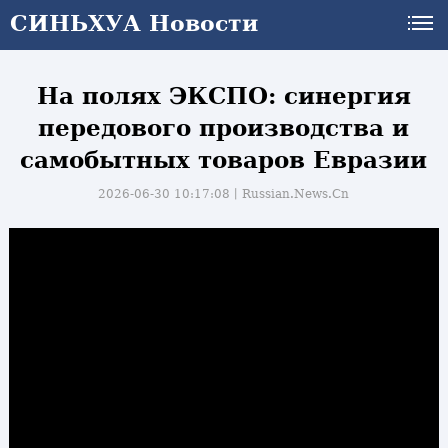
СИНЬХУА Новости
СИНЬХУА Новости
На полях ЭКСПО: синергия
передового производства и
самобытных товаров Евразии
2026-06-30 10:17:08丨
Russian.News.Cn