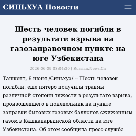
СИНЬХУА Новости
СИНЬХУА Новости
Шесть человек погибли в
результате взрыва на
газозаправочном пункте на
юге Узбекистана
2026-06-09 03:04:30丨
Russian.News.Cn
Ташкент, 8 июня /Синьхуа/ -- Шесть человек
погибли, еще пятеро получили травмы
различной степени тяжести в результате взрыва,
произошедшего в понедельник на пункте
заправки бытовых газовых баллонов сжиженным
газом в Кашкадарьинской области на юге
Узбекистана. Об этом сообщила пресс-служба