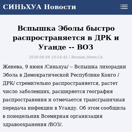
СИНЬХУА Новости
СИНЬХУА Новости
Вспышка Эболы быстро
распространяется в ДРК и
Уганде -- ВОЗ
2026-06-09 10:54:45丨
Russian.News.Cn
Женева, 9 июня /Синьхуа/ -- Вспышка лихорадки
Эбола в Демократической Республике Конго /
ДРК/ стремительно распространяется, растет
число заболевших, расширяется география
распространения и отмечается трансграничная
передача инфекции в Уганду. Об этом сообщила
в понедельник Всемирная организация
здравоохранения /ВОЗ/.