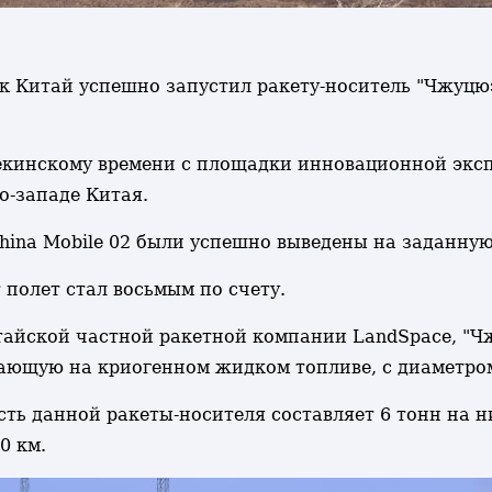
ик Китай успешно запустил ракету-носитель "Чжуцюэ
 пекинскому времени с площадки инновационной эк
о-западе Китая.
China Mobile 02 были успешно выведены на заданную
 полет стал восьмым по счету.
айской частной ракетной компании LandSpace, "Чж
тающую на криогенном жидком топливе, с диаметром
ть данной ракеты-носителя составляет 6 тонн на 
0 км.