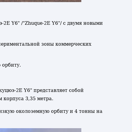
-2E Y6" /"Zhuque-2E Y6"/ с двумя новыми
спериментальной зоны коммерческих
 орбиту.
уцюэ-2E Y6" представляет собой
 корпуса 3,35 метра.
низкую околоземную орбиту и 4 тонны на