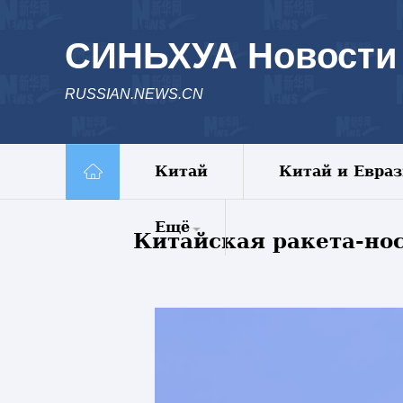
СИНЬХУА Новости
RUSSIAN.NEWS.CN
Китай
Китай и Евра
Ещё
Китайская ракета-нос
Комментарии
Еженедельник
Видео
Фото
Спецрепортажи
Пояс и путь