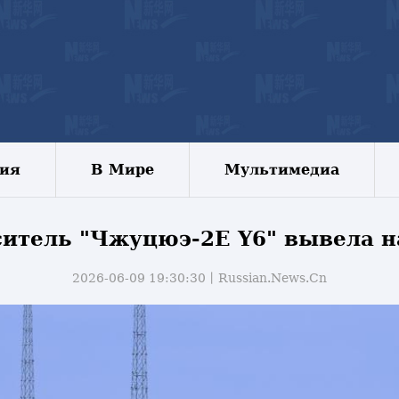
зия
В Мире
Мультимедиа
итель "Чжуцюэ-2E Y6" вывела н
2026-06-09 19:30:30丨
Russian.News.Cn