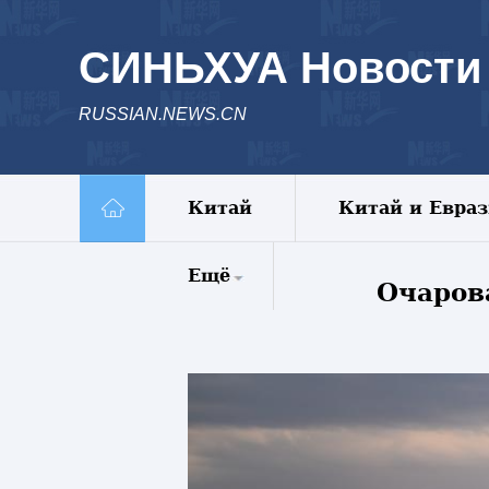
СИНЬХУА Новости
RUSSIAN.NEWS.CN
Китай
Китай и Евра
Ещё
Очаров
Комментарии
Еженедельник
Видео
Фото
Спецрепортажи
Пояс и путь