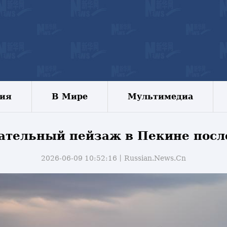
зия
В Мире
Мультимедиа
ательный пейзаж в Пекине посл
2026-06-09 10:52:16丨
Russian.News.Cn