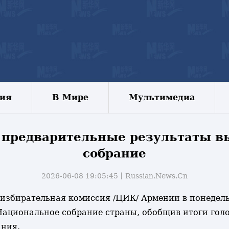
зия
В Мире
Мультимедиа
предварительные результаты в
собрание
2026-06-08 19:05:45丨
Russian.News.Cn
ая избирательная комиссия /ЦИК/ Армении в понеде
Национальное собрание страны, обобщив итоги голо
ания.