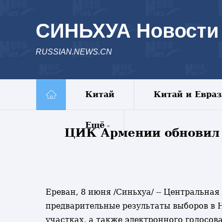
СИНЬХУА Новости
RUSSIAN.NEWS.CN
Китай
Китай и Евра
Ещё
ЦИК Армении обновил 
Комментарии
Еженедельник
Видео
Фото
Ереван, 8 июня /Синьхуа/ -- Центральн
Спецрепортажи
предварительные результаты выборов в 
Пояс и путь
участках, а также электронного голосов