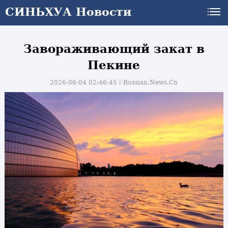
СИНЬХУА Новости
СИНЬХУА Новости
Завораживающий закат в
Пекине
2026-06-04 02:46:45丨
Russian.News.Cn