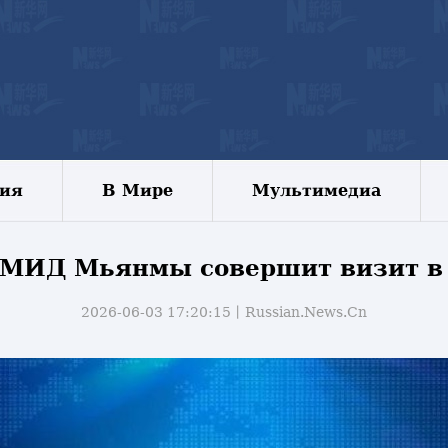
зия
В Мире
Мультимедиа
 МИД Мьянмы совершит визит в
2026-06-03 17:20:15丨
Russian.News.Cn