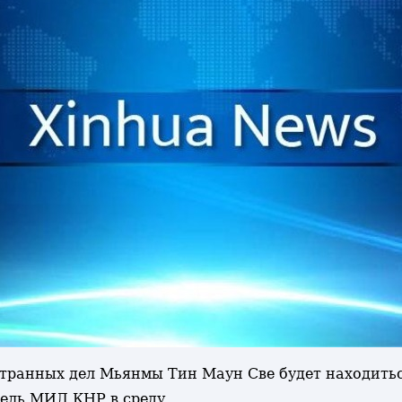
странных дел Мьянмы Тин Маун Све будет находитьс
ель МИД КНР в среду.