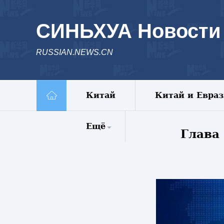
СИНЬХУА Новости
RUSSIAN.NEWS.CN
Китай
Китай и Евра
Ещё
Глава
Комментарии
Еженедельник
Видео
Фото
Спецрепортажи
Пояс и путь