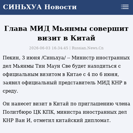
СИНЬХУА Новости
СИНЬХУА Новости
Глава МИД Мьянмы совершит
визит в Китай
2026-06-03 16:34:45丨
Russian.News.Cn
Пекин, 3 июня /Синьхуа/ -- Министр иностранных
дел Мьянмы Тин Маун Све будет находиться с
официальным визитом в Китае с 4 по 6 июня,
заявил официальный представитель МИД КНР в
среду.
Он нанесет визит в Китай по приглашению члена
Политбюро ЦК КПК, министра иностранных дел
КНР Ван И, отметил китайский дипломат.