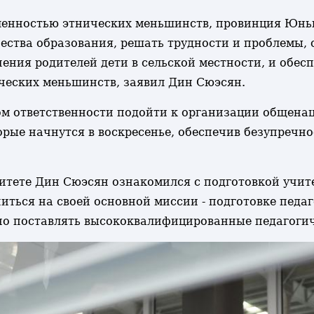
ленностью этнических меньшинств, провинция Юн
ества образования, решать трудности и проблемы,
ения родителей дети в сельской местности, и обес
ических меньшинств, заявил Дин Сюэсян.
м ответственности подойти к организации общена
орые начнутся в воскресенье, обеспечив безупречн
тете Дин Сюэсян ознакомился с подготовкой учите
иться на своей основной миссии - подготовке педа
но поставлять высококвалифицированные педагоги