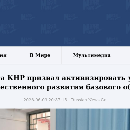
зия
В Мире
Мультимедиа
та КНР призвал активизировать 
ественного развития базового о
2026-06-03 20:37:15丨
Russian.News.Cn