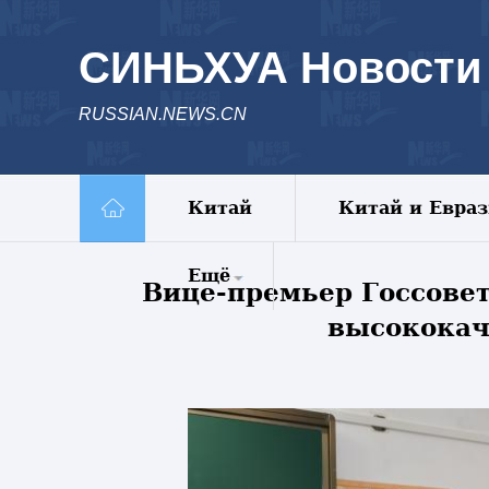
СИНЬХУА Новости
RUSSIAN.NEWS.CN
Китай
Китай и Евра
Ещё
Вице-премьер Госсове
высококач
Комментарии
Еженедельник
Видео
Фото
Спецрепортажи
Пояс и путь