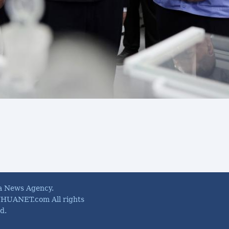
a News Agency.
HUANET.com All rights
d.