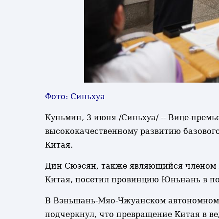
Фото: Синьхуа
Куньмин, 3 июня /Синьхуа/ -- Вице-прем
высококачественному развитию базового
Китая.
Дин Сюэсян, также являющийся членом 
Китая, посетил провинцию Юньнань в по
В Вэньшань-Мяо-Чжуанском автономном о
подчеркнул, что превращение Китая в в