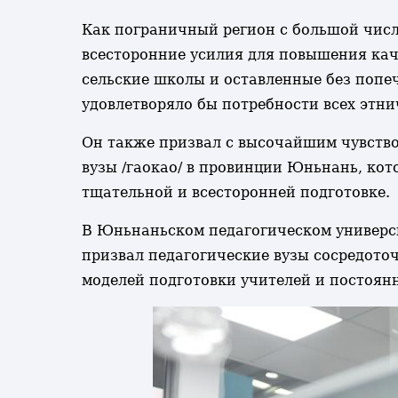
Как пограничный регион с большой чис
всесторонние усилия для повышения кач
сельские школы и оставленные без попеч
удовлетворяло бы потребности всех этн
Он также призвал с высочайшим чувство
вузы /гаокао/ в провинции Юньнань, кот
тщательной и всесторонней подготовке.
В Юньнаньском педагогическом универси
призвал педагогические вузы сосредоточ
моделей подготовки учителей и постоян