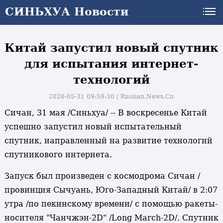
СИНЬХУА Новости
СИНЬХУА Новости
Китай запустил новый спутник
для испытания интернет-
технологий
2026-05-31 09:59:30丨
Russian.News.Cn
Сичан, 31 мая /Синьхуа/ -- В воскресенье Китай
успешно запустил новый испытательный
спутник, направленный на развитие технологий
спутникового интернета.
Запуск был произведен с космодрома Сичан /
провинция Сычуань, Юго-Западный Китай/ в 2:07
утра /по пекинскому времени/ с помощью ракеты-
носителя "Чанчжэн-2D" /Long March-2D/. Спутник