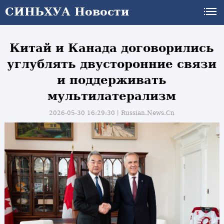
СИНЬХУА Новости
СИНЬХУА Новости
Китай и Канада договорились
углублять двусторонние связи
и поддерживать
мультилатерализм
2026-05-30 16:29:30丨
Russian.News.Cn