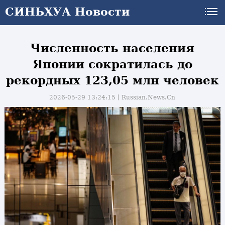
СИНЬХУА Новости
СИНЬХУА Новости
Численность населения
Японии сократилась до
рекордных 123,05 млн человек
2026-05-29 13:24:15丨
Russian.News.Cn