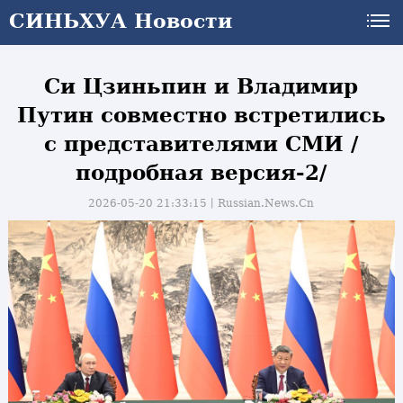
СИНЬХУА Новости
СИНЬХУА Новости
Си Цзиньпин и Владимир
Путин совместно встретились
с представителями СМИ /
подробная версия-2/
2026-05-20 21:33:15丨
Russian.News.Cn