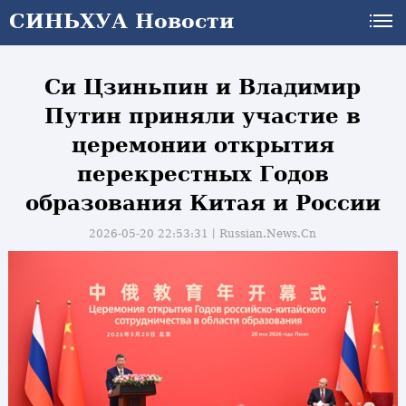
СИНЬХУА Новости
СИНЬХУА Новости
Си Цзиньпин и Владимир
Путин приняли участие в
церемонии открытия
перекрестных Годов
образования Китая и России
2026-05-20 22:53:31丨
Russian.News.Cn