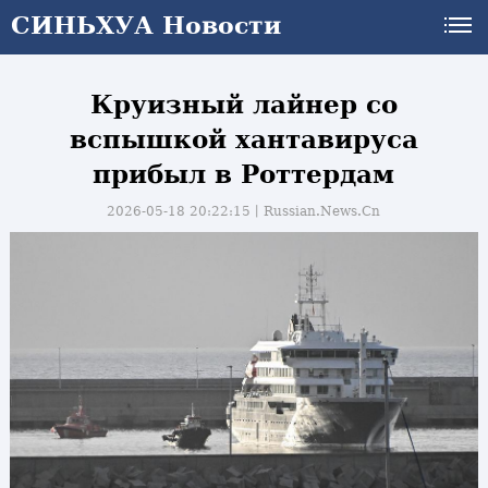
СИНЬХУА Новости
СИНЬХУА Новости
Круизный лайнер со
вспышкой хантавируса
прибыл в Роттердам
2026-05-18 20:22:15丨
Russian.News.Cn