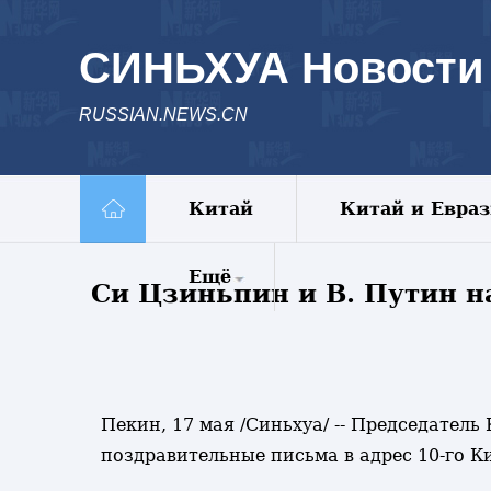
СИНЬХУА Новости
RUSSIAN.NEWS.CN
Китай
Китай и Евра
Ещё
Си Цзиньпин и В. Путин н
Комментарии
Еженедельник
Видео
Фото
Пекин, 17 мая /Синьхуа/ -- Председател
Спецрепортажи
поздравительные письма в адрес 10-го 
Пояс и путь