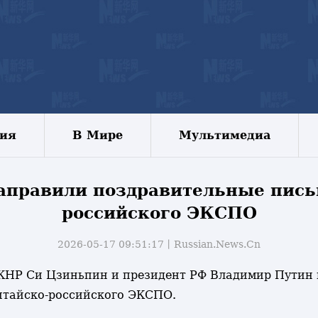
зия
В Мире
Мультимедиа
аправили поздравительные письм
российского ЭКСПО
2026-05-17 09:51:17丨
Russian.News.Cn
ь КНР Си Цзиньпин и президент РФ Владимир Путин 
Китайско-российского ЭКСПО.