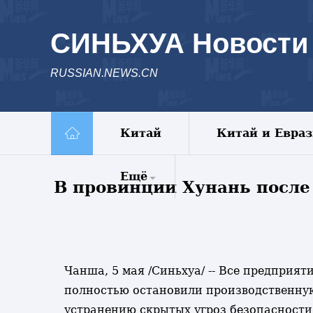
СИНЬХУА Новости
RUSSIAN.NEWS.CN
Китай
Китай и Евра
Ещё
В провинции Хунань после
Комментарии
Еженедельник
Видео
Фото
Чанша, 5 мая /Синьхуа/ -- Все предприя
Спецрепортажи
полностью остановили производственную
Пояс и путь
устранению скрытых угроз безопасности