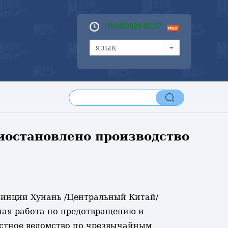
08/08/2026 02:27
язык
иостановлено производство
овинции Хунань /Центральный Китай/
ная работа по предотвращению и
естное ведомство по чрезвычайным