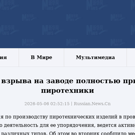
зия
В Мире
Мультимедиа
 взрыва на заводе полностью пр
пиротехники
2026-05-06 02:52:15丨
Russian.News.Cn
тия по производству пиротехнических изделий в пр
 деятельность для ее упорядочения, ведется актив
 различных типов. Об этом во вторник сообщило м