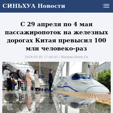
СИНЬХУА Новости
СИНЬХУА Новости
С 29 апреля по 4 мая
пассажиропоток на железных
дорогах Китая превысил 100
млн человеко-раз
2026-05-05 17:40:45丨
Russian.News.Cn