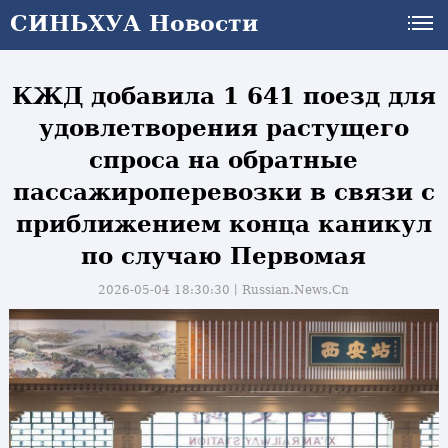
СИНЬХУА Новости
СИНЬХУА Новости
КЖД добавила 1 641 поезд для
удовлетворения растущего
спроса на обратные
пассажироперевозки в связи с
приближением конца каникул
по случаю Первомая
2026-05-04 18:30:30丨
Russian.News.Cn