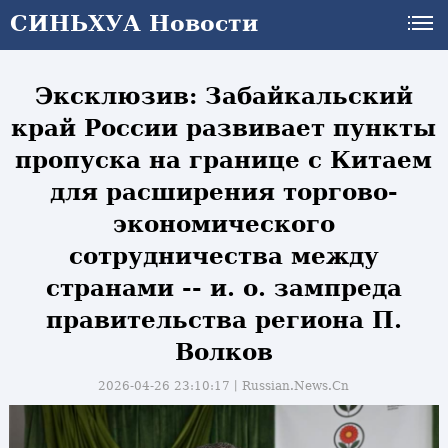
СИНЬХУА Новости
СИНЬХУА Новости
Эксклюзив: Забайкальский
край России развивает пункты
пропуска на границе с Китаем
для расширения торгово-
экономического
сотрудничества между
странами -- и. о. зампреда
правительства региона П.
Волков
2026-04-26 23:10:17丨
Russian.News.Cn