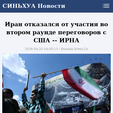
СИНЬХУА Новости
СИНЬХУА Новости
Иран отказался от участия во
втором раунде переговоров с
США -- ИРНА
2026-04-20 04:00:15丨
Russian.News.Cn