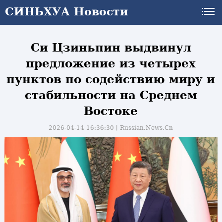
СИНЬХУА Новости
СИНЬХУА Новости
Си Цзиньпин выдвинул
предложение из четырех
пунктов по содействию миру и
стабильности на Среднем
Востоке
2026-04-14 16:36:30丨
Russian.News.Cn