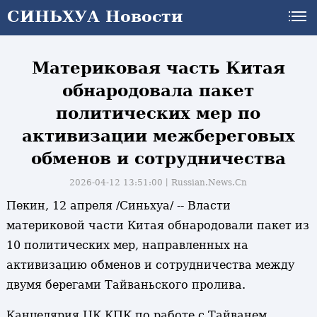
СИНЬХУА Новости
СИНЬХУА Новости
Материковая часть Китая
обнародовала пакет
политических мер по
активизации межбереговых
обменов и сотрудничества
2026-04-12 13:51:00丨
Russian.News.Cn
Пекин, 12 апреля /Синьхуа/ -- Власти
материковой части Китая обнародовали пакет из
10 политических мер, направленных на
активизацию обменов и сотрудничества между
двумя берегами Тайваньского пролива.
Канцелярия ЦК КПК по работе с Тайванем