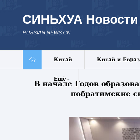
СИНЬХУА Новости
RUSSIAN.NEWS.CN
Китай
Китай и Евра
Ещё
В начале Годов образов
побратимские с
Комментарии
Еженедельник
Видео
Фото
Спецрепортажи
Пояс и путь