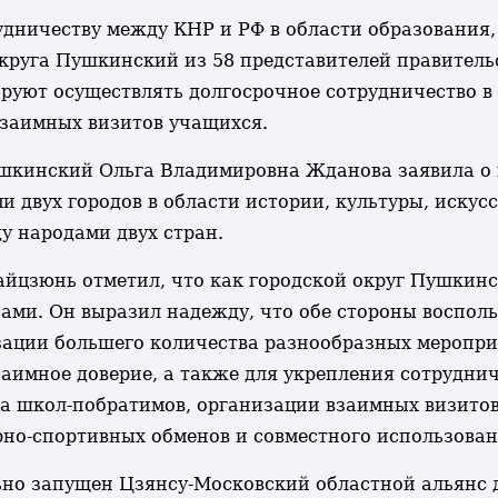
удничеству между КНР и РФ в области образования,
круга Пушкинский из 58 представителей правительс
ируют осуществлять долгосрочное сотрудничество в
взаимных визитов учащихся.
ушкинский Ольга Владимировна Жданова заявила о 
вух городов в области истории, культуры, искусст
 народами двух стран.
айцзюнь отметил, что как городской округ Пушкинс
ами. Он выразил надежду, что обе стороны воспол
зации большего количества разнообразных меропри
заимное доверие, а также для укрепления сотрудни
ва школ-побратимов, организации взаимных визито
рно-спортивных обменов и совместного использован
ьно запущен Цзянсу-Московский областной альянс 