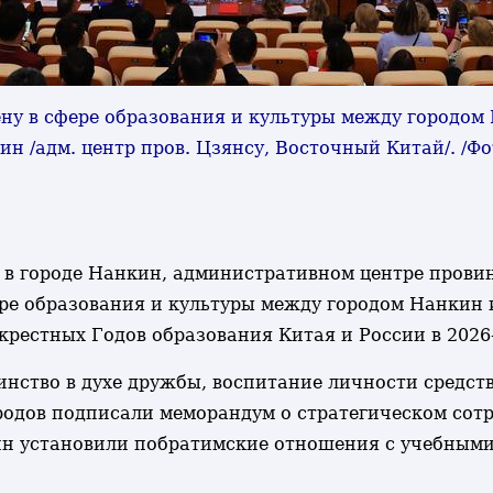
ену в сфере образования и культуры между городо
н /адм. центр пров. Цзянсу, Восточный Китай/. /Ф
ик в городе Нанкин, административном центре прови
ере образования и культуры между городом Нанкин 
рестных Годов образования Китая и России в 2026-
инство в духе дружбы, воспитание личности средст
родов подписали меморандум о стратегическом сотр
ин установили побратимские отношения с учебным