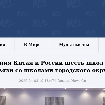
зия
В Мире
Мультимедиа
ания Китая и России шесть школ
вязи со школами городского ок
2026-04-08 19:18:47丨
Russian.News.Cn