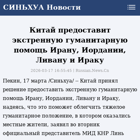
СИНЬХУА Новости
СИНЬХУА Новости
Китай предоставит
экстренную гуманитарную
помощь Ирану, Иордании,
Ливану и Ираку
2026-03-17 16:55:45丨
Russian.News.Cn
Пекин, 17 марта /Синьхуа/ -- Китай принял
решение предоставить экстренную гуманитарную
помощь Ирану, Иордании, Ливану и Ираку,
надеясь, что это поможет облегчить тяжелое
гуманитарное положение, в котором оказались
местные жители, заявил во вторник
официальный представитель МИД КНР Линь