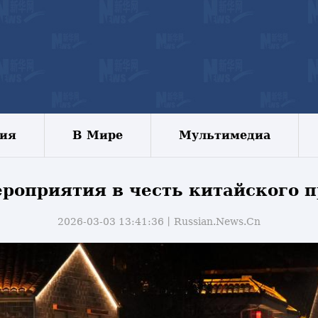
зия
В Мире
Мультимедиа
роприятия в честь китайского 
2026-03-03 13:41:36丨
Russian.News.Cn