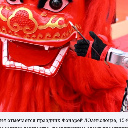
одня отмечается праздник Фонарей /Юаньсяоцзе, 15-