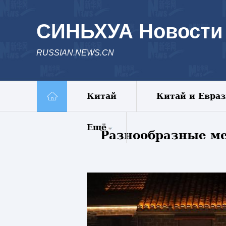
СИНЬХУА Новости
RUSSIAN.NEWS.CN
Китай
Китай и Евра
Ещё
Разнообразные ме
Комментарии
Еженедельник
Видео
Фото
Спецрепортажи
Пояс и путь