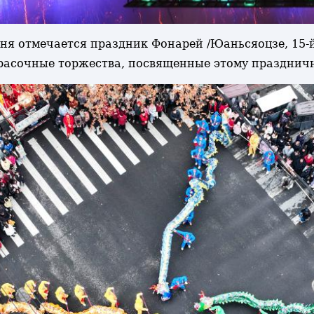
одня отмечается праздник Фонарей /Юаньсяоцзе, 15-
 красочные торжества, посвященные этому праздни