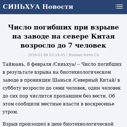
СИНЬХУА Новости
СИНЬХУА Новости
Число погибших при взрыве
на заводе на севере Китая
возросло до 7 человек
2026-02-08 03:19:45丨
Russian.News.Cn
Тайюань, 8 февраля /Синьхуа/ -- Число погибших
в результате взрыва на биотехнологическом
заводе в провинции Шаньси /Северный Китай/ в
субботу возросло до семи человек, один человек
до сих пор числится пропавшим без вести. Об
этом сообщили местные власти в воскресенье
утром.
Взрыв произошел в цехе биотехнологической