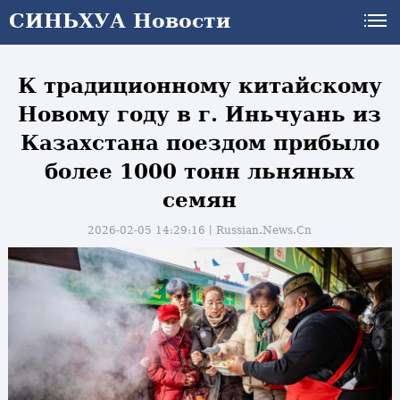
СИНЬХУА Новости
СИНЬХУА Новости
К традиционному китайскому
Новому году в г. Иньчуань из
Казахстана поездом прибыло
более 1000 тонн льняных
семян
2026-02-05 14:29:16丨
Russian.News.Cn