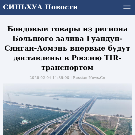
СИНЬХУА Новости
СИНЬХУА Новости
Бондовые товары из региона
Большого залива Гуандун-
Сянган-Аомэнь впервые будут
доставлены в Россию TIR-
транспортом
2026-02-04 11:39:00丨
Russian.News.Cn