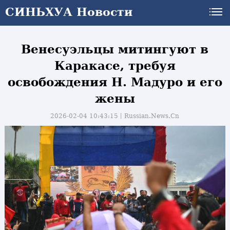
СИНЬХУА Новости
СИНЬХУА Новости
Венесуэльцы митингуют в
Каракасе, требуя
освобождения Н. Мадуро и его
жены
2026-02-04 10:43:15丨
Russian.News.Cn