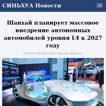
СИНЬХУА Новости
СИНЬХУА Новости
Шанхай планирует массовое
внедрение автономных
автомобилей уровня L4 к 2027
году
2026-01-26 09:42:00丨
Russian.News.Cn