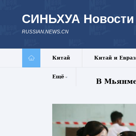
СИНЬХУА Новости
RUSSIAN.NEWS.CN
Китай
Китай и Евра
Ещё
В Мьянме
Комментарии
Еженедельник
Видео
Фото
Спецрепортажи
Пояс и путь