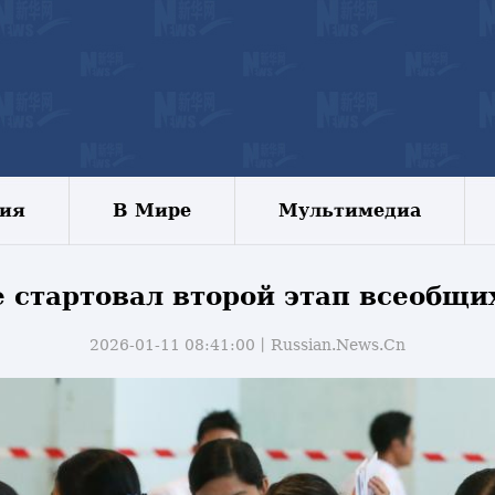
зия
В Мире
Мультимедиа
 стартовал второй этап всеобщи
2026-01-11 08:41:00丨
Russian.News.Cn