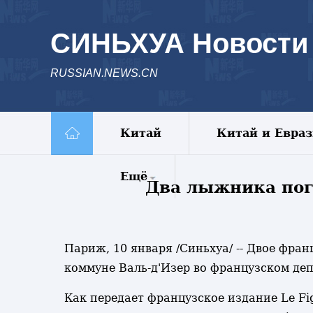
СИНЬХУА Новости
RUSSIAN.NEWS.CN
Китай
Китай и Евра
Ещё
Два лыжника пог
Комментарии
Еженедельник
Париж, 10 января /Синьхуа/ -- Двое фра
Видео
коммуне Валь-д'Изер во французском де
Фото
Спецрепортажи
Как передает французское издание Le Fi
Пояс и путь