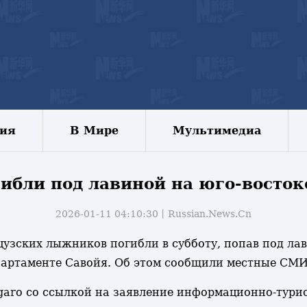
зия
В Мире
Мультимедиа
ибли под лавиной на юго-восток
2026-01-11 04:10:30丨
Russian.News.Cn
нцузских лыжников погибли в субботу, попав под лав
партаменте Савойя. Об этом сообщили местные СМИ
garo со ссылкой на заявление информационно-тури