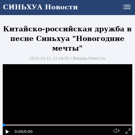
СИНЬХУА Новости
СИНЬХУА Новости
Китайско-российская дружба в
песне Синьхуа "Новогодние
мечты"
2025-12-31 22:16:32丨
Russian.News.Cn
0:00
/0:00