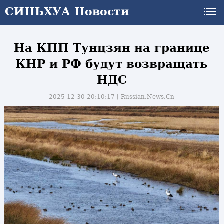
СИНЬХУА Новости
СИНЬХУА Новости
На КПП Тунцзян на границе
КНР и РФ будут возвращать
НДС
2025-12-30 20:10:17丨
Russian.News.Cn