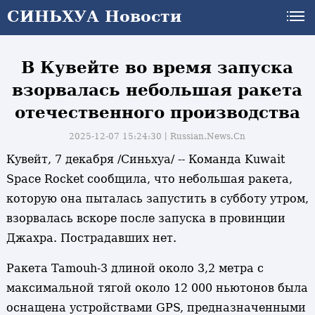
СИНЬХУА Новости
СИНЬХУА Новости
В Кувейте во время запуска
взорвалась небольшая ракета
отечественного производства
2025-12-07 15:24:30丨
Russian.News.Cn
Кувейт, 7 декабря /Синьхуа/ -- Команда Kuwait
Space Rocket сообщила, что небольшая ракета,
которую она пыталась запустить в субботу утром,
взорвалась вскоре после запуска в провинции
Джахра. Пострадавших нет.
Ракета Tamouh-3 длиной около 3,2 метра с
максимальной тягой около 12 000 ньютонов была
оснащена устройствами GPS, предназначенными