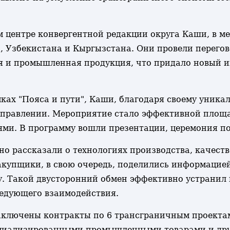
 центре конвергентной редакции округа Каши, в м
, Узбекистана и Кыргызстана. Они провели перего
я и промышленная продукция, что придало новый и
ках "Пояса и пути", Каши, благодаря своему уник
аправлении. Мероприятие стало эффективной площа
ми. В программу вошли презентации, церемония по
о рассказали о технологиях производства, качеств
купщики, в свою очередь, поделились информацией 
ву. Такой двусторонний обмен эффективно устрани
ледующего взаимодействия.
аключены контракты по 6 трансграничным проектам
ециализированными промышленными товарами и дру