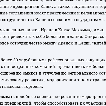
енные предприятия Каши, а также закупщики и тор
ные соглашения носят практический и целенаправ
о сотрудничества Каши с соседними государствами.
мышленных парков Ирана в Китае Мохаммад Амин вы
т привлекать к себе больше внимания. Опираясь 
говое сотрудничество между Ираном и Каши. "Кита
 более 30 зарубежных профессиональных закупщико
от иностранных компаний, предоставить им больш
сширению рынков и углублению регионального сот
омическому развитию, модернизации таких отрасле
батывающая торговля.
зовывать подобные специализированные мероприят
 предприятий, чтобы способствовать их участию в