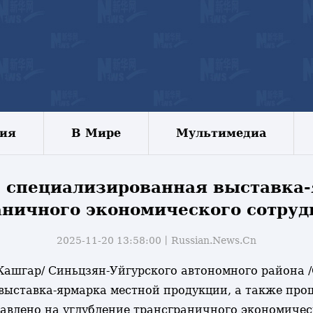
зия
В Мире
Мультимедиа
ь специализированная выставка-
аничного экономического сотруд
2025-11-20 13:58:00丨
Russian.News.Cn
 /Кашгар/ Синьцзян-Уйгурского автономного района 
выставка-ярмарка местной продукции, а также про
авлено на углубление трансграничного экономическ