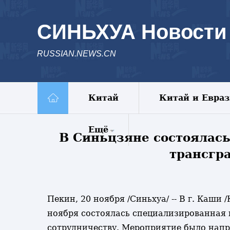
СИНЬХУА Новости
RUSSIAN.NEWS.CN
Китай
Китай и Евра
Ещё
В Синьцзяне состоялас
трансгр
Комментарии
Еженедельник
Видео
Фото
Пекин, 20 ноября /Синьхуа/ -- В г. Каши
Спецрепортажи
ноября состоялась специализированная 
Пояс и путь
сотрудничеству. Мероприятие было напр