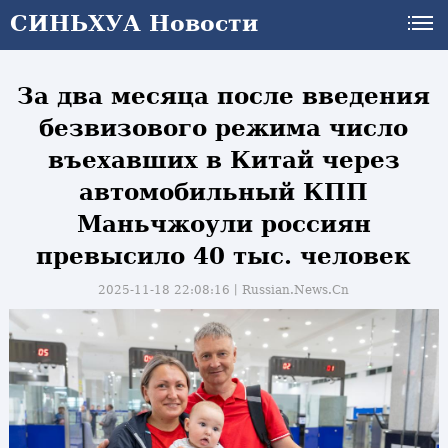
СИНЬХУА Новости
СИНЬХУА Новости
За два месяца после введения
безвизового режима число
въехавших в Китай через
автомобильный КПП
Маньчжоули россиян
превысило 40 тыс. человек
2025-11-18 22:08:16丨
Russian.News.Cn