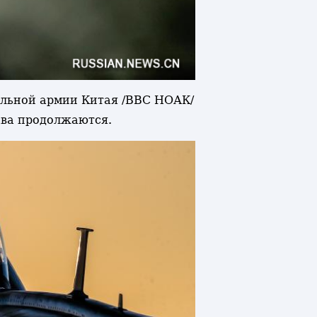
тельной армии Китая /ВВС НОАК/
тава продолжаются.