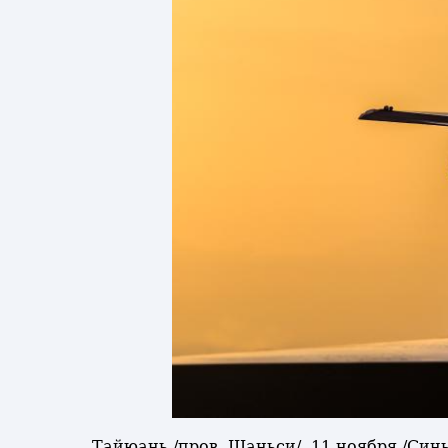
Тайюань /пров. Шаньси/, 11 ноября /Си