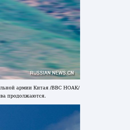
тельной армии Китая /ВВС НОАК/
ава продолжаются.