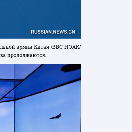
тельной армии Китая /ВВС НОАК/
тава продолжаются.