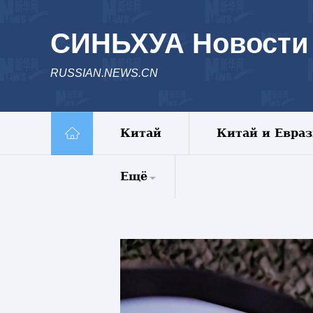
СИНЬХУА Новости
RUSSIAN.NEWS.CN
Китай
Китай и Евра
Ещё
Комментарии
Еженедельник
Видео
Фото
Спецрепортажи
Пояс и путь