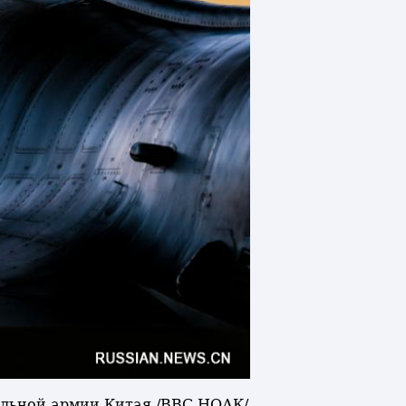
тельной армии Китая /ВВС НОАК/