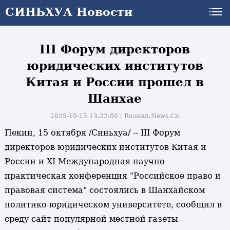
СИНЬХУА Новости
СИНЬХУА Новости
III Форум директоров
юридических институтов
Китая и России прошел в
Шанхае
2025-10-15 13:22:00丨
Russian.News.Cn
Пекин, 15 октября /Синьхуа/ -- III Форум
директоров юридических институтов Китая и
России и XI Международная научно-
практическая конференция "Российское право и
правовая система" состоялись в Шанхайском
политико-юридическом университете, сообщил в
среду сайт популярной местной газеты