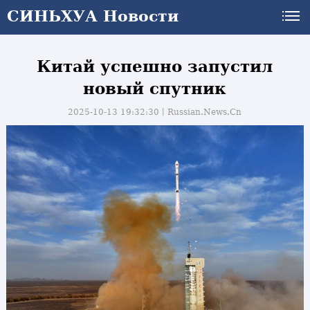
СИНЬХУА Новости
СИНЬХУА Новости
Китай успешно запустил
новый спутник
2025-10-13 19:32:30丨
Russian.News.Cn