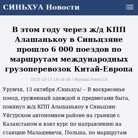
СИНЬХУА Новости
СИНЬХУА Новости
В этом году через ж/д КПП
Алашанькоу в Синьцзяне
прошло 6 000 поездов по
маршрутам международных
грузоперевозок Китай-Европа
2025-10-13 16:18:30丨
Russian.News.Cn
Урумчи, 13 октября /Синьхуа/ -- В воскресенье
поезд, груженный одеждой и предметами быта,
покинул ж/д КПП Алашанькоу в Синьцзян-
Уйгурском автономном районе на границе с
Казахстаном и взял курс по направлению на
станцию Малашевичи, Польша, по маршрутам